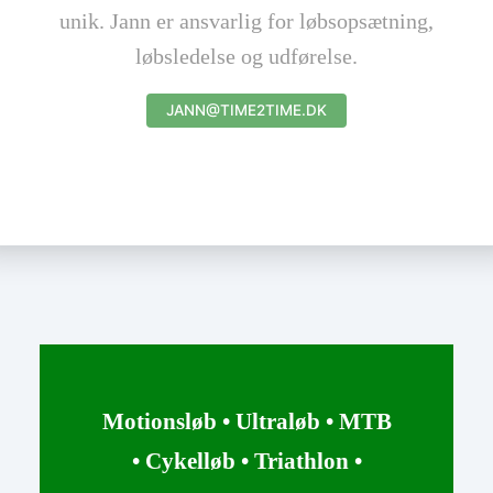
unik. Jann er ansvarlig for løbsopsætning,
løbsledelse og udførelse.
JANN@TIME2TIME.DK
Motionsløb • Ultraløb • MTB
•
Cykelløb • Triathlon •