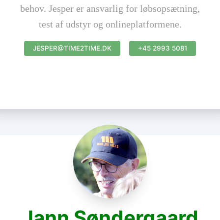
behov. Jesper er ansvarlig for løbsopsætning,
test af udstyr og onlineplatformene.
JESPER@TIME2TIME.DK
+45 2993 5081
Jann Søndergaard