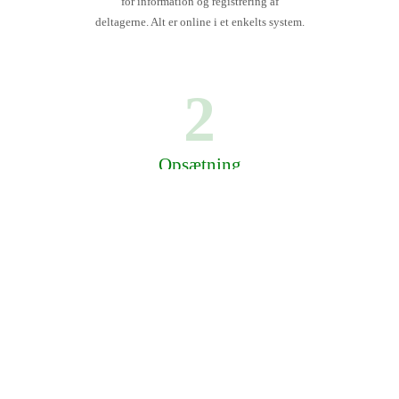
for information og registrering af
deltagerne. Alt er online i et enkelts system.
2
Opsætning
Vi opsætter alt efter jeres behov, og
designer i fællesskab startnumre.
Alt bliver leveret i god tid og afstemmes med jer.
3
Afvikling